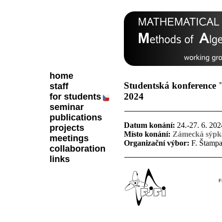
home
Studentská konference 
staff
2024
for students
seminar
publications
Datum konání:
24.-27. 6. 202
projects
Místo konání:
Zámecká sýpk
meetings
Organizační výbor:
F. Štampac
collaboration
links
F